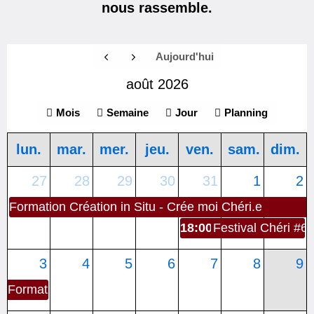
nous rassemble.
Aujourd'hui
août 2026
Mois
Semaine
Jour
Planning
lun.
mar.
mer.
jeu.
ven.
sam.
dim.
27
28
29
30
31
1
2
Formation Création in Situ - Crée moi Chéri.e
18:00
Festival Chéri #6
3
4
5
6
7
8
9
Formation Création in Situ - Crée moi Chéri.e